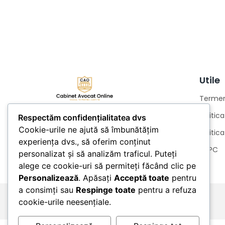
Utile
Termeni
Politic
Respectăm confidențialitatea dvs
Cookie-urile ne ajută să îmbunătățim
Politic
experiența dvs., să oferim conținut
ANPC
personalizat și să analizăm traficul. Puteți
alege ce cookie-uri să permiteți făcând clic pe
Personalizează
. Apăsați
Acceptă toate
pentru
a consimți sau
Respinge toate
pentru a refuza
cookie-urile neesențiale.