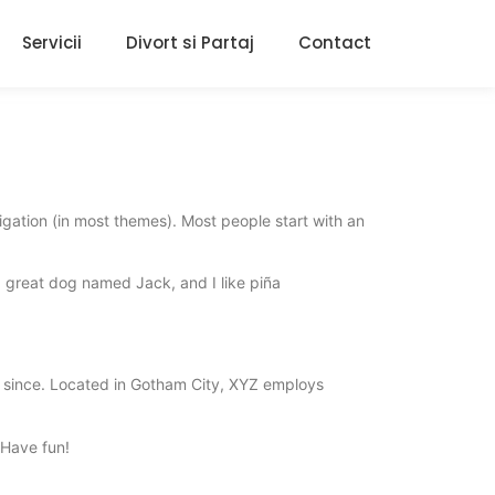
Servicii
Divort si Partaj
Contact
vigation (in most themes). Most people start with an
 a great dog named Jack, and I like piña
 since. Located in Gotham City, XYZ employs
 Have fun!